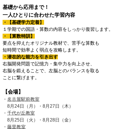
基礎から応用まで！
一人ひとりに合わせた学習内容
・【基礎学力定着】
１学期での国語・算数の内容を
しっかり復習します。
・【算数特訓】
要点を抑えたオリジナル教材で、
苦手な算数も
短時間で効率よく
弱点を攻略します。
・潜在的な能力を引き出す
右脳開発問題で記憶力・集中力を
向上させ、
右脳を鍛えることで、
左脳とのバランスを
取る
ことに繋げます。
【会場】
・
名古屋駅前教室
8月24日（月）・8月27日（木）
・
千代が丘教室
8月25日（火）・8月28日（金）
・
藤里教室