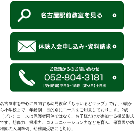
名古屋市を中心に展開する幼児教室「ちゃいるどクラブ」では、0歳か
ら小学校まで、年齢別・目的別にコースをご用意しております。2歳
（プレ）コースは保護者同伴ではなく、お子様だけが参加する授業形式
です。想像力、探求力、コミュニケーション力などを育み、保育園や幼
稚園の入園準備、幼稚園受験にも対応。