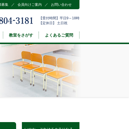
師募集
／
会員向けご案内
／
お問い合わせ
【受付時間】平日9～18時
【定休日】 土日祝
教室をさがす
よくあるご質問